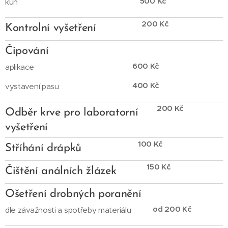
500 Kč
kůň
200 Kč
Kontrolní vyšetření
Čipování
600 Kč
aplikace
400 Kč
vystavení pasu
200 Kč
Odběr krve pro laboratorní
vyšetření
100 Kč
Stříhání drápků
150 Kč
Čištění análních žlázek
Ošetření drobných poranění
od 200 Kč
dle závažnosti a spotřeby materiálu