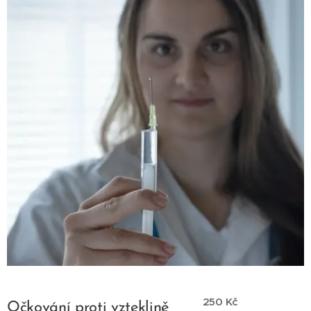
250 Kč
Očkování proti vzteklině