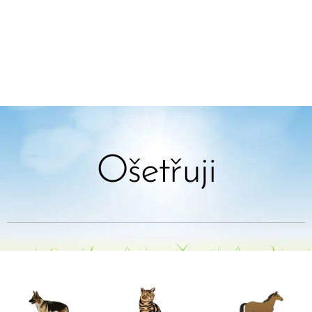
Ošetřuji