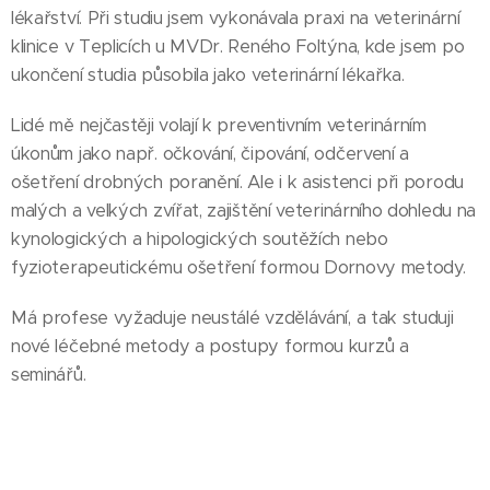
lékařství. Při studiu jsem vykonávala praxi na veterinární
klinice v Teplicích u MVDr. Reného Foltýna, kde jsem po
ukončení studia působila jako veterinární lékařka.
Lidé mě nejčastěji volají k preventivním veterinárním
úkonům jako např. očkování, čipování, odčervení a
ošetření drobných poranění. Ale i k asistenci při porodu
malých a velkých zvířat, zajištění veterinárního dohledu na
kynologických a hipologických soutěžích nebo
fyzioterapeutickému ošetření formou Dornovy metody.
Má profese vyžaduje neustálé vzdělávání, a tak studuji
nové léčebné metody a postupy formou kurzů a
seminářů.